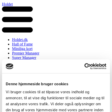
Holdet
Holdet.dk
Hall of Fame
Miniliga kort
Premier Manager
Super Manager
Champions Manager
VM Manager
Girospillet
Tourspillet
Denne hjemmeside bruger cookies
Girospillet
VM Manager
Vi bruger cookies til at tilpasse vores indhold og
Premier Manager
Super Manager
annoncer, til at vise dig funktioner til sociale medier og til
Champions Manager
at analysere vores trafik. Vi deler også oplysninger om
din brug af vores hjemmeside med vores partnere inden
Klassiker Manager