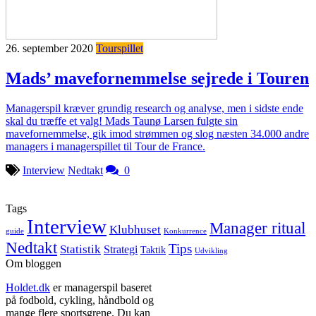
26. september 2020
Tourspillet
Mads’ mavefornemmelse sejrede i Touren
Managerspil kræver grundig research og analyse, men i sidste ende
skal du træffe et valg! Mads Taunø Larsen fulgte sin
mavefornemmelse, gik imod strømmen og slog næsten 34.000 andre
managers i managerspillet til Tour de France.
Interview
Nedtakt
0
Tags
Interview
Manager ritual
Klubhuset
guide
Konkurrence
Nedtakt
Tips
Statistik
Strategi
Taktik
Udvikling
Om bloggen
Holdet.dk
er managerspil baseret
på fodbold, cykling, håndbold og
mange flere sportsgrene. Du kan