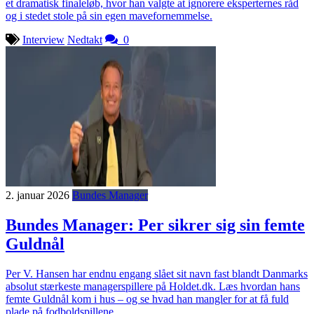
et dramatisk finaleløb, hvor han valgte at ignorere eksperternes råd
og i stedet stole på sin egen mavefornemmelse.
Interview
Nedtakt
0
2. januar 2026
Bundes Manager
Bundes Manager: Per sikrer sig sin femte
Guldnål
Per V. Hansen har endnu engang slået sit navn fast blandt Danmarks
absolut stærkeste managerspillere på Holdet.dk. Læs hvordan hans
femte Guldnål kom i hus – og se hvad han mangler for at få fuld
plade på fodboldspillene.