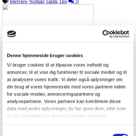
Interview
Nedtakt
Taktik
Tips
0
Denne hjemmeside bruger cookies
Vi bruger cookies til at tilpasse vores indhold og
11. december 2025
Super Manager
annoncer, til at vise dig funktioner til sociale medier og til
at analysere vores trafik. Vi deler også oplysninger om
Fra bitter 2’er til Guldnål: Sådan vandt
din brug af vores hjemmeside med vores partnere inden
Kim Super Manager
for sociale medier, annonceringspartnere og
analysepartnere. Vores partnere kan kombinere disse
Efter mere end 25 år, over 100 hold og en smertefuld 2. plads i 2018
kunne 45-årige Kim fra Undløse endelig sikre sig den eftertragtede
data med andre oplysninger, du har givet dem, eller som
Guldnål som vinder af Super Manager – Efterår 2025.
de har indsamlet fra din brug af deres tjenester.
Interview
Nedtakt
0
Samtykkevalg