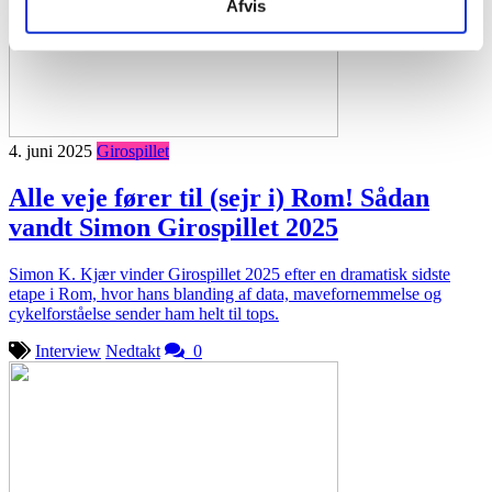
Afvis
4. juni 2025
Girospillet
Alle veje fører til (sejr i) Rom! Sådan
vandt Simon Girospillet 2025
Simon K. Kjær vinder Girospillet 2025 efter en dramatisk sidste
etape i Rom, hvor hans blanding af data, mavefornemmelse og
cykelforståelse sender ham helt til tops.
Interview
Nedtakt
0