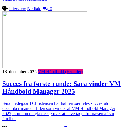
Interview
Nedtakt
0
18. december 2025
VM Håndbold (Kvinder)
Succes fra første runde: Sara vinder VM
Håndbold Manager 2025
Sara Hedegaard Christensen har haft en særdeles succesfuld
december måned. Titlen som vinder af VM Håndbold Manager
2025, kan hun nu glæde sig over at have taget for næsen af sin
familie.