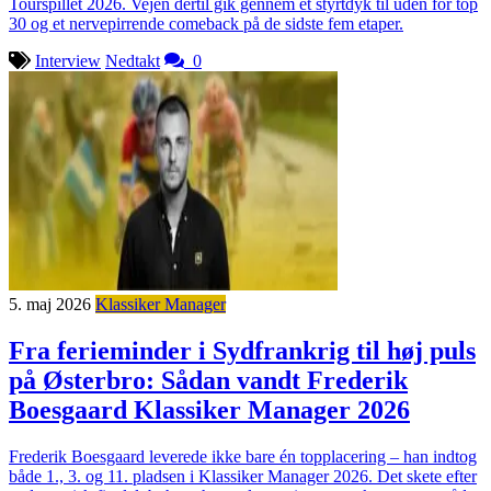
Tourspillet 2026. Vejen dertil gik gennem et styrtdyk til uden for top
30 og et nervepirrende comeback på de sidste fem etaper.
Interview
Nedtakt
0
5. maj 2026
Klassiker Manager
Fra ferieminder i Sydfrankrig til høj puls
på Østerbro: Sådan vandt Frederik
Boesgaard Klassiker Manager 2026
Frederik Boesgaard leverede ikke bare én topplacering – han indtog
både 1., 3. og 11. pladsen i Klassiker Manager 2026. Det skete efter