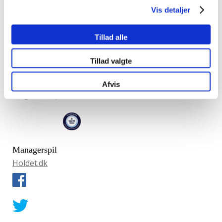
Vis detaljer
hold igennem flere
måneder og skifte ud
mellem hver runde.
Tillad alle
18+ | Udbyddes af
Tillad valgte
Swush.com | Udeluk dig
selv via
ROFUS
|
Privatlivs
Afvis
– og cookiepolitik
Managerspil
Holdet.dk