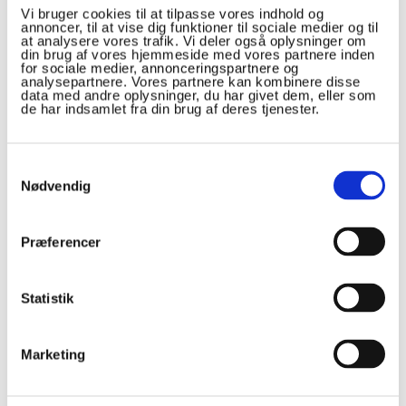
Vi bruger cookies til at tilpasse vores indhold og
annoncer, til at vise dig funktioner til sociale medier og til
at analysere vores trafik. Vi deler også oplysninger om
din brug af vores hjemmeside med vores partnere inden
for sociale medier, annonceringspartnere og
Om bloggen
analysepartnere. Vores partnere kan kombinere disse
data med andre oplysninger, du har givet dem, eller som
Holdet.dk
er managerspil
de har indsamlet fra din brug af deres tjenester.
baseret på fodbold,
cykling, håndbold og
Samtykkevalg
mange flere sportsgrene.
Nødvendig
Du kan spille med i VM
Manager og
EM Manager
når der er store
Præferencer
slutrunder i fodbold og
håndbold. I sæson-
spillene, som er
Statistik
managerspil baseret på
Premier League,
Marketing
Superligaen, Champions
League og flere top ligaer
i fodbold, kan du følge dit