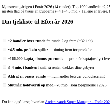
Mønstrene går igen i Forår 2026 (14 runder). Top 100 handlede ~2,25 g
næsten flad på tværs af grupperne (~4,1–4,3 mio.). Tallene er lavere
Din tjekliste til Efterår 2026
~2 handler hver runde
fra runde 2 og frem (~32 i alt)
~4,5 mio. pr. købt spiller
— timing frem for prisskilte
~166.000 kaptajnbonus pr. runde
— prioritér kaptajnvalget hve
3–4 mio. i banken
i snit, så renten dækker dine gebyrer
Aldrig en passiv runde
— nul handler betyder bundplacering
Slutmål: holdværdi op mod ~70 mio.
, som topspillerne i 2025
Du kan også læse, hvordan
Anders vandt Super Manager – Forår 20