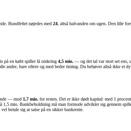
runde. Bundfeltet nøjedes med
24
, altså halvanden om ugen. Den lille fo
is på en købt spiller lå omkring
4,5 mio.
— og det tal var stort set ens,
lle andre, bare oftere og med bedre timing. Du behøver altså ikke et dyr
 runde — mod
1,7 mio.
for resten. Det er ikke dødt kapital: med 1 procent
på 1,5 mio. Bankbeholdning må man formode udvikler sig gennem spillet
 vel betale sig at satse på en sikker bankrente.