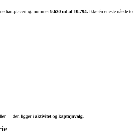
median-placering: nummer
9.630 ud af 10.794.
Ikke én eneste nåede to
iller — den ligger i
aktivitet
og
kaptajnvalg.
rie