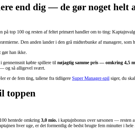
lere end dig — de gør noget helt 
 på top 100 og resten af feltet primært handler om to ting: Kaptajnvalg
ræmierne. Den anden lander i den grå midterbunke af managere, som har 
t gør han ikke.
i gennemsnit købte spillere til
nøjagtig samme pris — omkring 4,5 mi
— og så alligevel svært.
r er de fem ting, tallene fra tidligere
Super Manager-spil
siger, du ska
il toppen
op 100 hentede omkring
3,0 mio.
i kaptajnbonus over sæsonen — resten af
tajnen hver uge, er det formentlig de bedst brugte fem minutter i hele s