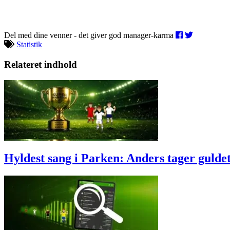
Del med dine venner - det giver god manager-karma
Statistik
Relateret indhold
Hyldest sang i Parken: Anders tager gulde