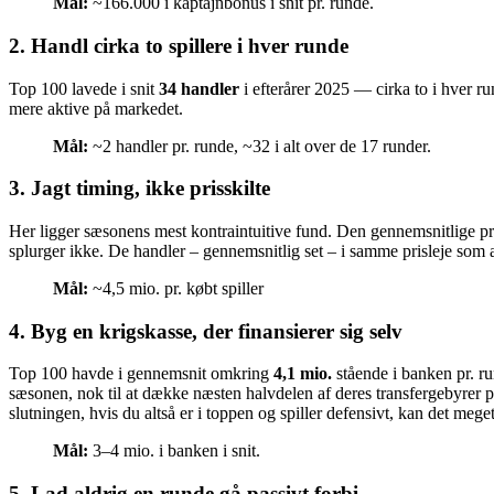
Mål:
~166.000 i kaptajnbonus i snit pr. runde.
2. Handl cirka to spillere i hver runde
Top 100 lavede i snit
34 handler
i efterårer 2025 — cirka to i hver 
mere aktive på markedet.
Mål:
~2 handler pr. runde, ~32 i alt over de 17 runder.
3. Jagt timing, ikke prisskilte
Her ligger sæsonens mest kontraintuitive fund. Den gennemsnitlige pr
splurger ikke. De handler – gennemsnitlig set – i samme prisleje som a
Mål:
~4,5 mio. pr. købt spiller
4. Byg en krigskasse, der finansierer sig selv
Top 100 havde i gennemsnit omkring
4,1 mio.
stående i banken pr.
sæsonen, nok til at dække næsten halvdelen af deres transfergebyrer 
slutningen, hvis du altså er i toppen og spiller defensivt, kan det meget
Mål:
3–4 mio. i banken i snit.
5. Lad aldrig en runde gå passivt forbi