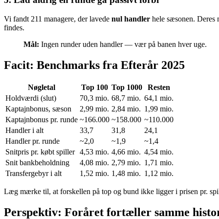
Vi fandt 211 managere, der lavede
nul handler
hele sæsonen. Deres 
findes.
Mål:
Ingen runder uden handler — vær på banen hver uge.
Facit: Benchmarks fra Efterår 2025
Nøgletal
Top 100
Top 1000
Resten
Holdværdi (slut)
70,3 mio.
68,7 mio.
64,1 mio.
Kaptajnbonus, sæson
2,99 mio.
2,84 mio.
1,99 mio.
Kaptajnbonus pr. runde
~166.000
~158.000
~110.000
Handler i alt
33,7
31,8
24,1
Handler pr. runde
~2,0
~1,9
~1,4
Snitpris pr. købt spiller
4,53 mio.
4,66 mio.
4,54 mio.
Snit bankbeholdning
4,08 mio.
2,79 mio.
1,71 mio.
Transfergebyr i alt
1,52 mio.
1,48 mio.
1,12 mio.
Læg mærke til, at forskellen på top og bund ikke ligger i prisen pr. sp
Perspektiv: Foråret fortæller samme histo