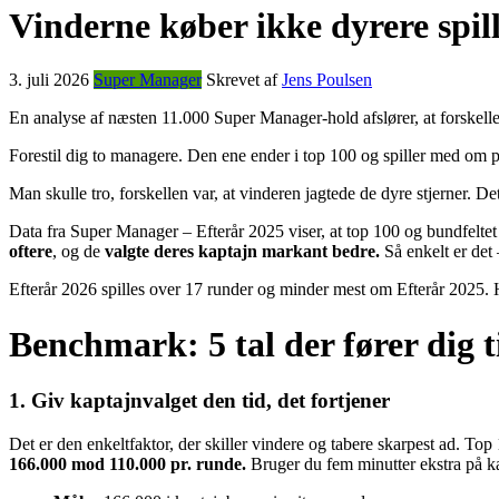
Vinderne køber ikke dyrere spil
3. juli 2026
Super Manager
Skrevet af
Jens Poulsen
En analyse af næsten 11.000 Super Manager-hold afslører, at forskellen
Forestil dig to managere. Den ene ender i top 100 og spiller med om p
Man skulle tro, forskellen var, at vinderen jagtede de dyre stjerner. De
Data fra Super Manager – Efterår 2025 viser, at top 100 og bundfeltet 
oftere
, og de
valgte deres kaptajn markant bedre.
Så enkelt er det 
Efterår 2026 spilles over 17 runder og minder mest om Efterår 2025. He
Benchmark: 5 tal der fører dig t
1. Giv kaptajnvalget den tid, det fortjener
Det er den enkeltfaktor, der skiller vindere og tabere skarpest ad. T
166.000 mod 110.000 pr. runde.
Bruger du fem minutter ekstra på kap