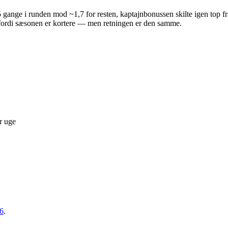
ange i runden mod ~1,7 for resten, kaptajnbonussen skilte igen top fra
, fordi sæsonen er kortere — men retningen er den samme.
r uge
26
.