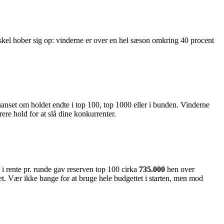
rskel hober sig op: vinderne er over en hel sæson omkring 40 procent
 uanset om holdet endte i top 100, top 1000 eller i bunden. Vinderne
ere hold for at slå dine konkurrenter.
 i rente pr. runde gav reserven top 100 cirka
735.000
hen over
. Vær ikke bange for at bruge hele budgettet i starten, men mod