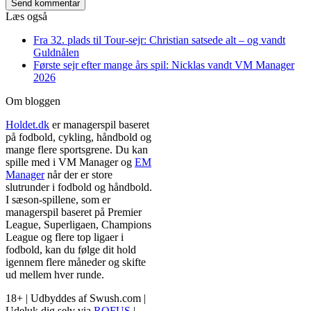
Send kommentar
Læs også
Fra 32. plads til Tour-sejr: Christian satsede alt – og vandt
Guldnålen
Første sejr efter mange års spil: Nicklas vandt VM Manager
2026
Om bloggen
Holdet.dk
er managerspil baseret
på fodbold, cykling, håndbold og
mange flere sportsgrene. Du kan
spille med i VM Manager og
EM
Manager
når der er store
slutrunder i fodbold og håndbold.
I sæson-spillene, som er
managerspil baseret på Premier
League, Superligaen, Champions
League og flere top ligaer i
fodbold, kan du følge dit hold
igennem flere måneder og skifte
ud mellem hver runde.
18+ | Udbyddes af Swush.com |
Udeluk dig selv via
ROFUS
|