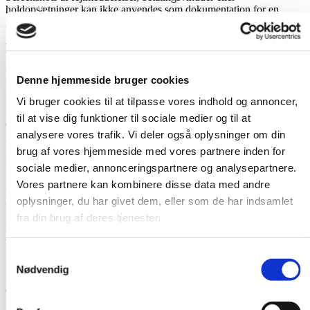
holdopsætninger kan ikke anvendes som dokumentation for en
gennemført holdoprettelse.
Kan jeg oprette et Guld+ Hold på kredit?
Nej. Ifølge spilleloven kan Guld+ Hold ikke oprettes på kredit.
Denne hjemmeside bruger cookies
Hvis betalingssystemet eller ROFUS-kontrollen er utilgængelig
Vi bruger cookies til at tilpasse vores indhold og annoncer,
inden spilstart, kan du i stedet oprette et Basis Hold. Holdet kan
til at vise dig funktioner til sociale medier og til at
efterfølgende opgraderes til Guld+ Hold, hvis opgraderingen
analysere vores trafik. Vi deler også oplysninger om din
gennemføres inden spilstart.
brug af vores hjemmeside med vores partnere inden for
Efter spilstart er det ikke muligt at opgradere til Guld+ Hold.
sociale medier, annonceringspartnere og analysepartnere.
Vores partnere kan kombinere disse data med andre
Jeg har betalt, men mit hold findes ikke. Hvad sker
der?
oplysninger, du har givet dem, eller som de har indsamlet
fra din brug af deres tjenester.
Hvis betalingen er gennemført, men holdet ikke er oprettet korrekt,
vil vi gennemgå transaktionen.
Samtykkevalg
Hvis det er muligt at genskabe holdet uden at påvirke spillets
Nødvendig
integritet eller give en urimelig fordel, vil vi forsøge at gøre det. Hvis
det ikke er muligt, vil du blive tilbudt en refusion.