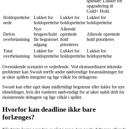
spilstart: Lukket for
opgradering til
Guld+ Hold.
Holdoprettelse
Lukket for
Lukket for
Lukket for
nede
holdoprettelse
holdoprettelse
holdoprettelse
Nye
Allerede
Delvis
brugere/hold
oprettede
Allerede oprettede
overbelastning
får begrænset
hold
hold prioriteres
adgang
prioriteres
Total
Lukket for
Lukket for
Lukket for
overbelastning
holdoprettelse
holdoprettelse
holdoprettelse
Ovenstående scenarier er vejledende. Ved ekstraordinære tekniske
problemer kan Swush træffe andre nødvendige foranstaltninger for
at sikre spillets integritet og lige vilkår for deltagerne.
Swush kan efter eget skøn midlertidigt begrænse eller lukke for nye
tilmeldinger, hvis det vurderes nødvendigt for at sikre stabil drift for
eksisterende deltagere og lige vilkår i spillet.
Hvorfor kan deadline ikke bare
forlænges?