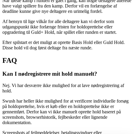
Når første kamp i runden er gået i gang, kan nogle deltagere allerede
have valgt spillere fra den kamp. Derfor vil en forlængelse af
deadline kunne give nye deltagere en urimelig fordel.
Af hensyn til lige vilkår for alle deltagere kan vi derfor som
udgangspunkt ikke forlænge fristen for holdoprettelse eller
opgradering til Guld+ Hold, når spillet eller runden er startet.
Efter spilstart er det muligt at oprette Basis Hold eller Guld Hold.
Disse hold vil dog først deltage fra næste runde.
FAQ
Kan I nødregistrere mit hold manuelt?
Nej. Vi har desværre ikke mulighed for at lave nødregistrering af
hold.
Swush har heller ikke mulighed for at verificere individuelle forsøg
på holdoprettelse, hvis et køb eller en holdoprettelse ikke er
gennemført. Derfor kan vi ikke manuelt oprette hold baseret på
screenshots, browserhistorik, fejlbeskeder eller lignende
dokumentation.
Screenshots af fejlmeddelelser, betalingsvinduer eller