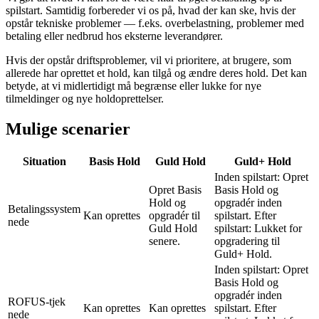
spilstart. Samtidig forbereder vi os på, hvad der kan ske, hvis der
opstår tekniske problemer — f.eks. overbelastning, problemer med
betaling eller nedbrud hos eksterne leverandører.
Hvis der opstår driftsproblemer, vil vi prioritere, at brugere, som
allerede har oprettet et hold, kan tilgå og ændre deres hold. Det kan
betyde, at vi midlertidigt må begrænse eller lukke for nye
tilmeldinger og nye holdoprettelser.
Mulige scenarier
Situation
Basis Hold
Guld Hold
Guld+ Hold
Inden spilstart: Opret
Opret Basis
Basis Hold og
Hold og
opgradér inden
Betalingssystem
Kan oprettes
opgradér til
spilstart. Efter
nede
Guld Hold
spilstart: Lukket for
senere.
opgradering til
Guld+ Hold.
Inden spilstart: Opret
Basis Hold og
opgradér inden
ROFUS-tjek
Kan oprettes
Kan oprettes
spilstart. Efter
nede