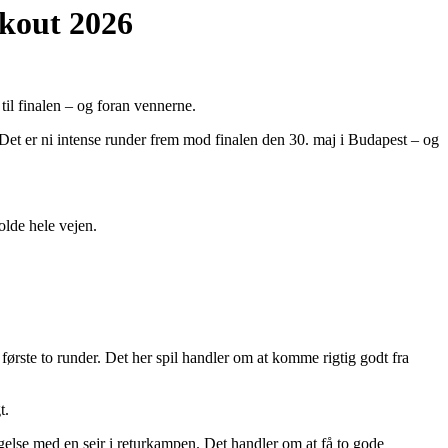
kout 2026
il finalen – og foran vennerne.
. Det er ni intense runder frem mod finalen den 30. maj i Budapest – og
olde hele vejen.
e første to runder. Det her spil handler om at komme rigtig godt fra
t.
gelse med en sejr i returkampen. Det handler om at få to gode