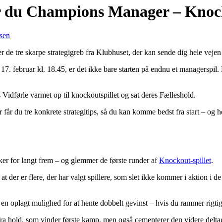
der du Champions Manager – Knoc
sen
 tre skarpe strategigreb fra Klubhuset, der kan sende dig hele vejen t
17. februar kl. 18.45, er det ikke bare starten på endnu et managerspil
Vidførle varmet op til knockoutspillet og sat deres Fælleshold.
 får du tre konkrete strategitips, så du kan komme bedst fra start – og h
er for langt frem – og glemmer de første runder af
Knockout-spillet
.
 at der er flere, der har valgt spillere, som slet ikke kommer i aktion i d
en oplagt mulighed for at hente dobbelt gevinst – hvis du rammer rigtig
fra hold, som vinder første kamp, men også cementerer den videre delta