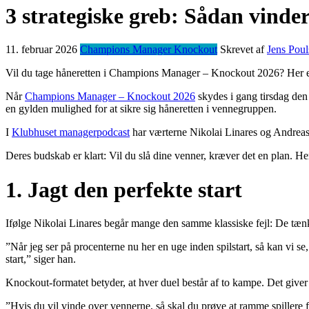
3 strategiske greb: Sådan vin
11. februar 2026
Champions Manager Knockout
Skrevet af
Jens Poul
Vil du tage håneretten i Champions Manager – Knockout 2026? Her er de
Når
Champions Manager – Knockout 2026
skydes i gang tirsdag den 
en gylden mulighed for at sikre sig håneretten i vennegruppen.
I
Klubhuset managerpodcast
har værterne Nikolai Linares og Andreas 
Deres budskab er klart: Vil du slå dine venner, kræver det en plan.
Her
1. Jagt den perfekte start
Ifølge Nikolai Linares begår mange den samme klassiske fejl: De tænk
”Når jeg ser på procenterne nu her en uge inden spilstart, så kan vi se,
start,” siger han.
Knockout-formatet betyder, at hver duel består af to kampe. Det giver 
”Hvis du vil vinde over vennerne, så skal du prøve at ramme spillere 