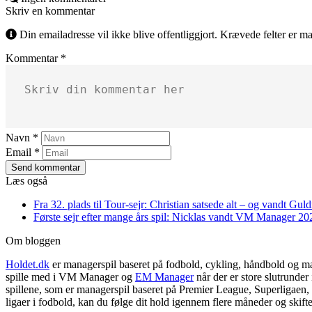
Skriv en kommentar
Din emailadresse vil ikke blive offentliggjort. Krævede felter er m
Kommentar *
Navn *
Email *
Send kommentar
Læs også
Fra 32. plads til Tour-sejr: Christian satsede alt – og vandt Gul
Første sejr efter mange års spil: Nicklas vandt VM Manager 20
Om bloggen
Holdet.dk
er managerspil baseret på fodbold, cykling, håndbold og m
spille med i VM Manager og
EM Manager
når der er store slutrunder
spillene, som er managerspil baseret på Premier League, Superligaen
ligaer i fodbold, kan du følge dit hold igennem flere måneder og skif