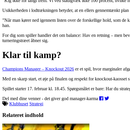
”Kig ikke for langt frem. Vi ved stadigvæk ikke 100 procent, hvilke h
Usikkerheden i lodtrækningen betyder, at en ellers gennemtænkt plan 
”Når man kører ned igennem listen over de forskellige hold, som de ka
han.
For dig som spiller handler det om balance: Hav en retning – men bevar 
turneringstræet åbner sig.
Klar til kamp?
Champions Manager – Knockout 2026
er et spil, hvor marginaler afg
Med en skarp start, et øje på finalen og respekt for knockout-kaosset 
Spillet starter 17. februar kl. 18.45. Spørgsmålet er bare: Har du strat
Del med dine venner - det giver god manager-karma
Klubhuset
Strategi
Relateret indhold