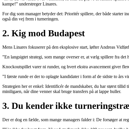
kampe!” understreger Linares.
For dig som manager betyder det: Prioritér spillere, der både starter in
også din vej frem i turneringen.
2. Kig mod Budapest
Mens Linares fokuserer på den eksplosive start, løfter Andreas Vidfø
”En langsigtet strategi, som mange overser er, at vælg spillere fra det h
Knockoutspillet varer ni runder, og hvert ekstra avancement giver fle
”I første runde er der to oplagte kandidater i form af de sidste to års v
Strategien her er enkel: Identificér de mandskaber, du har størst tillid
miniligaen, når dine venner skal bruge transfers på at lappe huller.
3. Du kender ikke turneringstræ
Der er dog en fælde, som mange managers falder i: De forsøger at regne