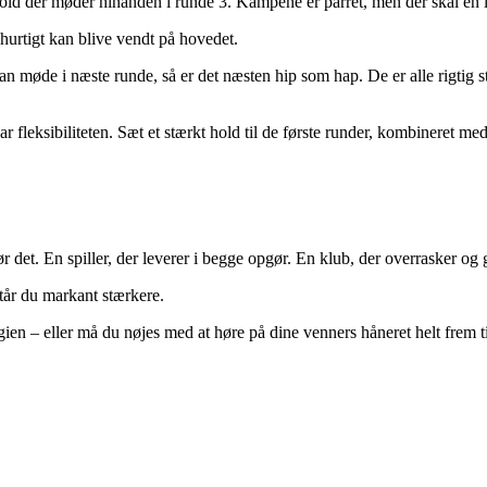
old der møder hinanden i runde 3. Kampene er parret, men der skal en lo
hurtigt kan blive vendt på hovedet.
n møde i næste runde, så er det næsten hip som hap. De er alle rigtig s
fleksibiliteten. Sæt et stærkt hold til de første runder, kombineret med 
ør det. En spiller, der leverer i begge opgør. En klub, der overrasker og
står du markant stærkere.
egien – eller må du nøjes med at høre på dine venners håneret helt frem t