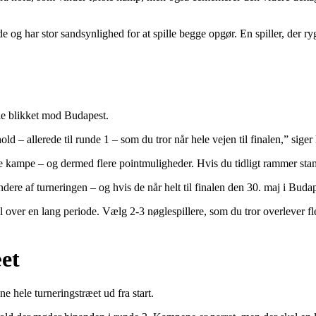
de og har stor sandsynlighed for at spille begge opgør. En spiller, der ry
rle blikket mod Budapest.
old – allerede til runde 1 – som du tror når hele vejen til finalen,” siger
re kampe – og dermed flere pointmuligheder. Hvis du tidligt rammer stam
indere af turneringen – og hvis de når helt til finalen den 30. maj i Budap
 til over en lang periode. Vælg 2-3 nøglespillere, som du tror overlever fl
et
 hele turneringstræet ud fra start.