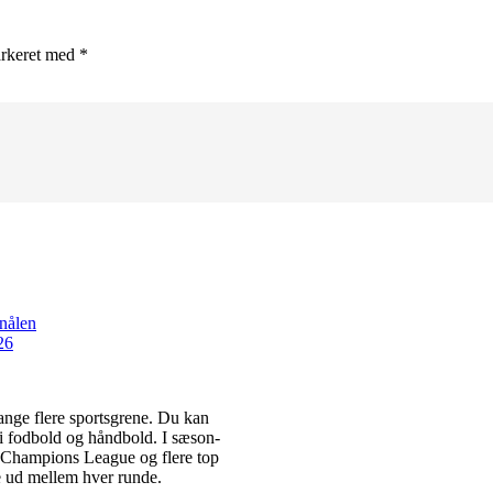
arkeret med *
dnålen
26
ange flere sportsgrene. Du kan
 i fodbold og håndbold. I sæson-
, Champions League og flere top
te ud mellem hver runde.