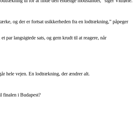
dtrækning til for at finde den endelige modstander,” siger Vidførle.
tærke, og der er fortsat usikkerheden fra en lodtrækning,” påpeger
et par langsigtede sats, og gem krudt til at reagere, når
 går hele vejen. En lodtrækning, der ændrer alt.
il finalen i Budapest?