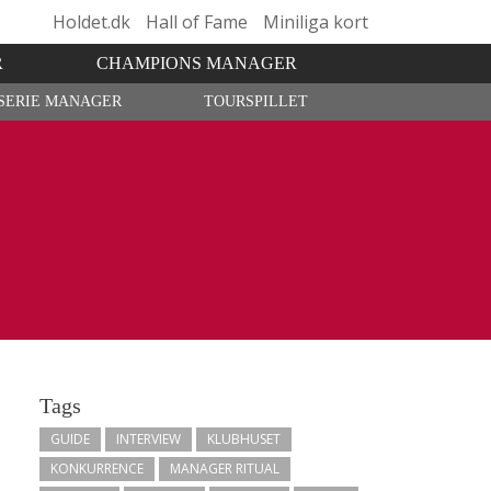
Holdet.dk
Hall of Fame
Miniliga kort
R
CHAMPIONS MANAGER
SERIE MANAGER
TOURSPILLET
Tags
GUIDE
INTERVIEW
KLUBHUSET
KONKURRENCE
MANAGER RITUAL