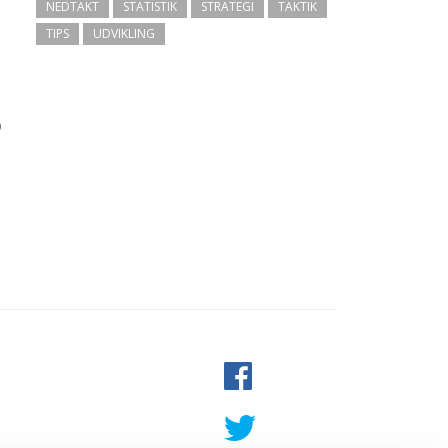
NEDTAKT
STATISTIK
STRATEGI
TAKTIK
TIPS
UDVIKLING
0