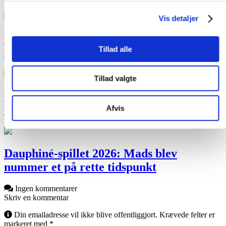
Vis detaljer
Fra 32. plads til Tour-sejr: Christian
Tillad alle
satsede alt – og vandt Guldnålen
Tillad valgte
Første sejr efter mange års spil: Nicklas
vandt VM Manager 2026
Afvis
Dauphiné-spillet 2026: Mads blev
nummer et på rette tidspunkt
Ingen kommentarer
Skriv en kommentar
Din emailadresse vil ikke blive offentliggjort. Krævede felter er
markeret med *