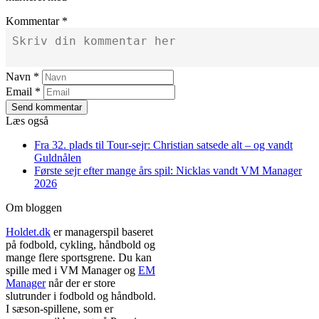
Kommentar *
Navn *
Email *
Send kommentar
Læs også
Fra 32. plads til Tour-sejr: Christian satsede alt – og vandt
Guldnålen
Første sejr efter mange års spil: Nicklas vandt VM Manager
2026
Om bloggen
Holdet.dk
er managerspil baseret
på fodbold, cykling, håndbold og
mange flere sportsgrene. Du kan
spille med i VM Manager og
EM
Manager
når der er store
slutrunder i fodbold og håndbold.
I sæson-spillene, som er