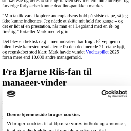
sin kæreste og deres to små børn. Men selv mellem miniaturebyer og
farverige forlystelser kunne deadline-panikken mærkes.
“Min taktik var at kopiere andenpladsens hold på sidste etape, så jeg
ikke kunne indhentes. Jeg nåede at skifte mit hold fire gange – og
det er lidt af en præstation, når man er i Legoland med en ét- og
fireårig,” fortæller Mark med et grin.
Det blev en hektisk dag – men indsatsen bar frugt. På vej hjem i
bilen læste kæresten resultaterne fra den decimerede 21. etape højt,
og regnskabet stod klart: Mark havde vundet
Vueltaspillet
2025
foran mere end 10.000 andre managerhold.
Fra Bjarne Riis-fan til
manager-vinder
Selvom han har fulgt cykelsporten helt siden Bjarne Riis’
storhedstid, er det kun to år siden, han satte sit første managerhold.
“Jeg plejer at spille Tour de France mod kammeraterne om en god
Denne hjemmeside bruger cookies
middag, men med denne sejr må vi se, om de tør udfordre mig igen i
Tour’en 2026,” siger Mark, der i øjeblikket er på barsel med sit
Vi bruger cookies til at tilpasse vores indhold og annoncer,
yngste barn.
til at vise dig funktioner til sociale medier og til at