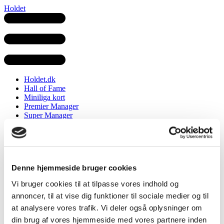
Holdet
Holdet.dk
Hall of Fame
Miniliga kort
Premier Manager
Super Manager
Champions Manager
VM Manager
Girospillet
Tourspillet
Denne hjemmeside bruger cookies
Girospillet
VM Manager
Vi bruger cookies til at tilpasse vores indhold og
Premier Manager
Super Manager
annoncer, til at vise dig funktioner til sociale medier og til
Champions Manager
at analysere vores trafik. Vi deler også oplysninger om
din brug af vores hjemmeside med vores partnere inden
Klassiker Manager