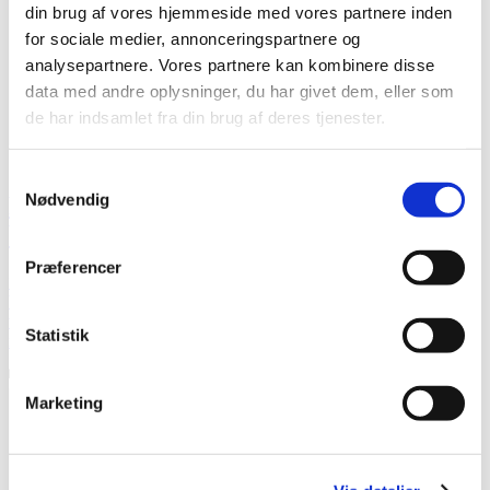
din brug af vores hjemmeside med vores partnere inden
for sociale medier, annonceringspartnere og
analysepartnere. Vores partnere kan kombinere disse
data med andre oplysninger, du har givet dem, eller som
de har indsamlet fra din brug af deres tjenester.
10. december 2025
Miniliga
Samtykkevalg
Nødvendig
Fra managerspil til broderskab: Sådan
blev 12 managers venner for livet
Præferencer
“Det begyndte med 4-5 gutter i midt-00’erne… nu er vi 12 i et
broderskab. Og det stopper ikke foreløbigt.” Læs hvordan en gruppe
venner fra Roskilde har udviklet et helt særligt fællesskab, der
Statistik
rækker langt ud over managerspil og håneret.
Manager ritual
0
Marketing