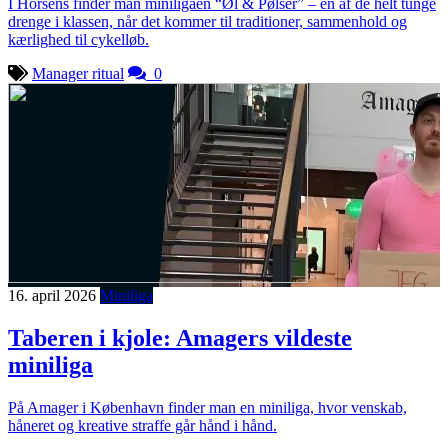
I Horsens finder man miniligaen “Øl & Pølser” – en af de helt tunge
drenge i klassen, når det kommer til traditioner, sammenhold og
kærlighed til cykelløb.
Manager ritual
0
16. april 2026
Miniliga
Taberen i kjole: Amagers vildeste
miniliga
På Amager i København finder man en miniliga, hvor venskab,
håneret og kreative straffe går hånd i hånd.