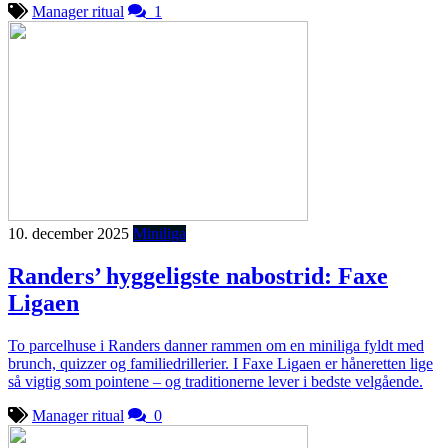
Manager ritual
1
10. december 2025
Miniliga
Randers’ hyggeligste nabostrid: Faxe
Ligaen
To parcelhuse i Randers danner rammen om en miniliga fyldt med
brunch, quizzer og familiedrillerier. I Faxe Ligaen er håneretten lige
så vigtig som pointene – og traditionerne lever i bedste velgående.
Manager ritual
0