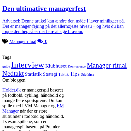
Den ultimative managerfest
Advarsel: Denne artikel kan ændre den måde I laver miniligaer på.
Det er manager-fejring på det allerhøjeste niveau – og hvis du kan
toppe den her, så er der bare at sige bravour.
Manager ritual
0
Tags
Interview
Manager ritual
Klubhuset
guide
Konkurrence
Nedtakt
Tips
Statistik
Strategi
Taktik
Udvikling
Om bloggen
Holdet.dk
er managerspil baseret
på fodbold, cykling, håndbold og
mange flere sportsgrene. Du kan
spille med i VM Manager og
EM
Manager
når der er store
slutrunder i fodbold og håndbold.
I sæson-spillene, som er
managerspil baseret på Premier