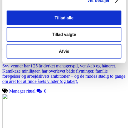
Vis detaljer
Tillad alle
13. november 2025
Miniliga
Tillad valgte
Kamikaze-ligaen: 25 år med grin, quizzer
Afvis
og håneret!
Syv venner har i 25 år dyrket managerspil, venskab og håneret.
Kamikaze miniligaen har overlevet både flytninger, familie
forøgelser og arbejdslivets ambitioner – og de mødes stadig to gange
om året for at finde årets vinder (og taber).
Manager ritual
0